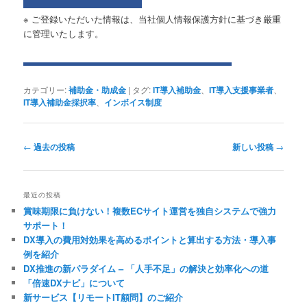
※ ご登録いただいた情報は、当社個人情報保護方針に基づき厳重
に管理いたします。
カテゴリー:
補助金・助成金
|
タグ:
IT導入補助金
、
IT導入支援事業者
、
IT導入補助金採択率
、
インボイス制度
投
←
過去の投稿
新しい投稿
→
稿
ナ
ビ
最近の投稿
ゲ
賞味期限に負けない！複数ECサイト運営を独自システムで強力
ー
サポート！
シ
DX導入の費用対効果を高めるポイントと算出する方法・導入事
ョ
例を紹介
ン
DX推進の新パラダイム – 「人手不足」の解決と効率化への道
「倍速DXナビ」について
新サービス【リモートIT顧問】のご紹介