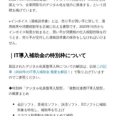
据えつつ、企業間取引のデジタル化を強力に推進する」という目
標を掲げています。
※インボイス（適格請求書）とは、売り手が買い手に対して、適
用税率や消費税額等を正確に伝える書類です。2023年10月から
インボイス制度が始まると、買い手が消費税の仕入税額控除を行
うとき、売り手が交付した適格請求書の保存をしなければいけま
せん。
｜
IT導入補助金の特別枠について
新設されたデジタル化基盤導入枠についての解説は、以前
この記
事（2022年のIT導入補助金 概要を解説！
）で取り上げています
のでご参照ください。
◆特別枠「デジタル化基盤導入類型」「複数社連携IT導入類型」
の概要まとめ
会計ソフト、受発注ソフト、決済ソフト、ECソフトに補助
対象を特化し、補助率を引上げ
クラウド利用料を2年分まとめて補助