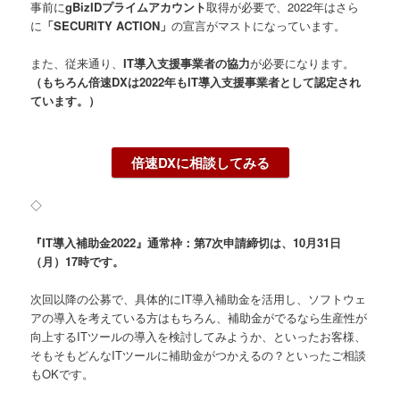
事前に
gBizIDプライムアカウント
取得が必要で、2022年はさら
に
「SECURITY ACTION」
の宣言がマストになっています。
また、従来通り、
IT導入支援事業者の協力
が必要になります。
（もちろん倍速DXは2022年もIT導入支援事業者として認定され
ています。）
倍速DXに相談してみる
◇
『IT導入補助金2022』通常枠：第7次申請締切は、10月31日
（月）17時です。
次回以降の公募で、具体的にIT導入補助金を活用し、ソフトウェ
アの導入を考えている方はもちろん、補助金がでるなら生産性が
向上するITツールの導入を検討してみようか、といったお客様、
そもそもどんなITツールに補助金がつかえるの？といったご相談
もOKです。