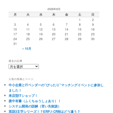
2026年8月
月
火
水
木
金
土
日
1
2
3
4
5
6
7
8
9
10
11
12
13
14
15
16
17
18
19
20
21
22
23
24
25
26
27
28
29
30
31
« 10月
過去の記事
過
去
の
人気の投稿とページ
記
中小企業とITベンダーの”ぴったり”マッチングイベントに参加し
事
ました！
来店型ITショップ！
腹中有書（ふくちゅうしょあり）！
システム開発の誤解（苦い失敗談）
英語3文字シリーズ！？ERPとCRMはどう違う？