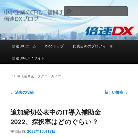
メ
サ
日本の中小企業のIT化推進に邁進する[倍速DX]ブログ
イ
ブ
検
ン
コ
索
コ
ン
[倍速DX]デジタルソリューションブ
ン
テ
ログ
テ
ン
ン
ツ
メ
倍速DX ホーム
blogトップ
代表吉沢のプロフィール
ツ
へ
イ
へ
移
ン
倍速DX-ERP サイト
移
動
メ
動
ニ
ュ
「
IT導入補助金
」タグアーカイブ
ー
投
←
過去の投稿
新しい投稿
→
稿
ナ
追加締切公表中のIT導入補助金
ビ
ゲ
2022、採択率はどのぐらい？
ー
シ
投稿日時:
2022年10月17日
ョ