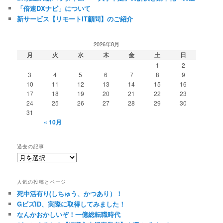
「倍速DXナビ」について
新サービス【リモートIT顧問】のご紹介
2026年8月
月
火
水
木
金
土
日
1
2
3
4
5
6
7
8
9
10
11
12
13
14
15
16
17
18
19
20
21
22
23
24
25
26
27
28
29
30
31
« 10月
過去の記事
過
去
の
人気の投稿とページ
記
死中活有り(しちゅう、かつあり）！
事
GビズID、実際に取得してみました！
なんかおかしいぞ！一億総転職時代