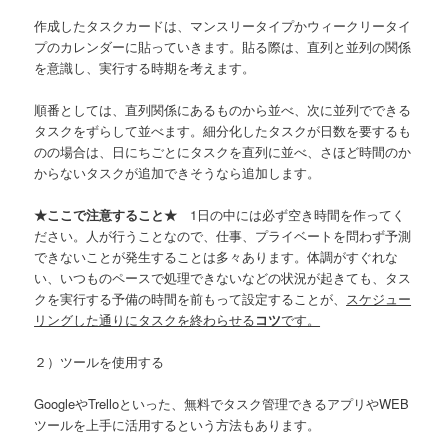
作成したタスクカードは、マンスリータイプかウィークリータイ
プのカレンダーに貼っていきます。貼る際は、直列と並列の関係
を意識し、実行する時期を考えます。
順番としては、直列関係にあるものから並べ、次に並列でできる
タスクをずらして並べます。細分化したタスクが日数を要するも
のの場合は、日にちごとにタスクを直列に並べ、さほど時間のか
からないタスクが追加できそうなら追加します。
★ここで注意すること★
1日の中には必ず空き時間を作ってく
ださい。人が行うことなので、仕事、プライベートを問わず予測
できないことが発生することは多々あります。体調がすぐれな
い、いつものペースで処理できないなどの状況が起きても、タス
クを実行する予備の時間を前もって設定することが、
スケジュー
リングした通りにタスクを終わらせる
コツ
です。
２）ツールを使用する
GoogleやTrelloといった、無料でタスク管理できるアプリやWEB
ツールを上手に活用するという方法もあります。