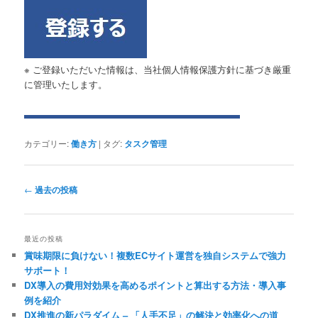
※ ご登録いただいた情報は、当社個人情報保護方針に基づき厳重
に管理いたします。
カテゴリー:
働き方
|
タグ:
タスク管理
投
←
過去の投稿
稿
ナ
ビ
最近の投稿
ゲ
賞味期限に負けない！複数ECサイト運営を独自システムで強力
ー
サポート！
シ
DX導入の費用対効果を高めるポイントと算出する方法・導入事
ョ
例を紹介
ン
DX推進の新パラダイム – 「人手不足」の解決と効率化への道