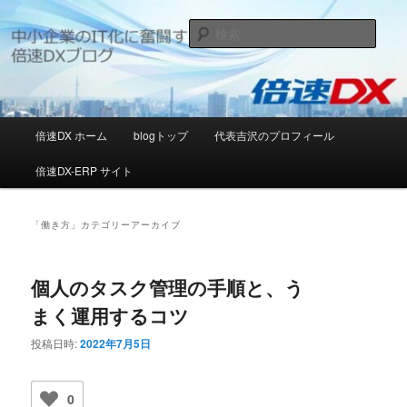
メ
サ
日本の中小企業のIT化推進に邁進する[倍速DX]ブログ
イ
ブ
検
ン
コ
索
コ
ン
[倍速DX]デジタルソリューションブ
ン
テ
ログ
テ
ン
ン
ツ
メ
倍速DX ホーム
blogトップ
代表吉沢のプロフィール
ツ
へ
イ
へ
移
ン
倍速DX-ERP サイト
移
動
メ
動
ニ
ュ
「
働き方
」カテゴリーアーカイブ
ー
個人のタスク管理の手順と、う
まく運用するコツ
投稿日時:
2022年7月5日
0