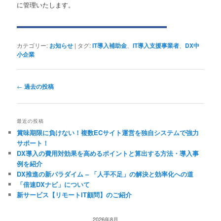
に管理いたします。
カテゴリー:
お知らせ
|
タグ:
IT導入補助金
、
IT導入支援事業者
、
DX中
小企業
投
←
過去の投稿
稿
ナ
ビ
最近の投稿
ゲ
賞味期限に負けない！複数ECサイト運営を独自システムで強力
ー
サポート！
シ
DX導入の費用対効果を高めるポイントと算出する方法・導入事
ョ
例を紹介
ン
DX推進の新パラダイム – 「人手不足」の解決と効率化への道
「倍速DXナビ」について
新サービス【リモートIT顧問】のご紹介
2026年8月