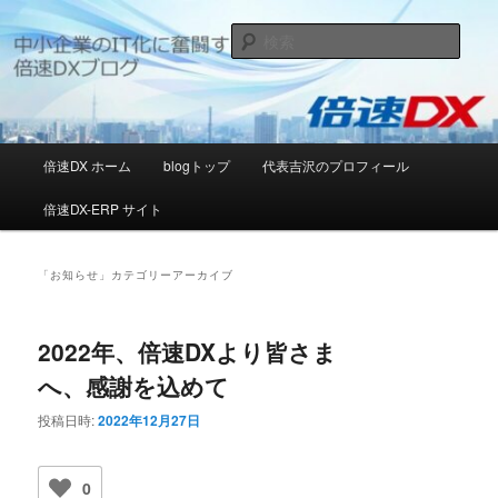
メ
サ
日本の中小企業のIT化推進に邁進する[倍速DX]ブログ
イ
ブ
検
ン
コ
索
コ
ン
[倍速DX]デジタルソリューションブ
ン
テ
ログ
テ
ン
ン
ツ
メ
倍速DX ホーム
blogトップ
代表吉沢のプロフィール
ツ
へ
イ
へ
移
ン
倍速DX-ERP サイト
移
動
メ
動
ニ
ュ
「
お知らせ
」カテゴリーアーカイブ
ー
2022年、倍速DXより皆さま
へ、感謝を込めて
投稿日時:
2022年12月27日
0