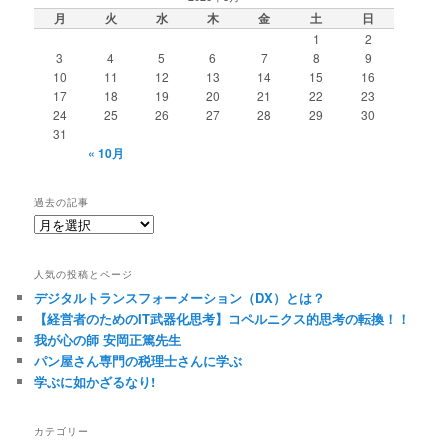
月
火
水
木
金
土
日
1
2
3
4
5
6
7
8
9
10
11
12
13
14
15
16
17
18
19
20
21
22
23
24
25
26
27
28
29
30
31
« 10月
過去の記事
過
去
の
人気の投稿とページ
記
デジタルトランスフォーメーション（DX）とは？
事
【経営者のためのIT武器化思考】コペルニクス的思考の転換！！
我が心の師 安岡正篤先生
パン屋さん専門の税理士さんに学ぶ
学ぶに如かざるなり!
カテゴリー