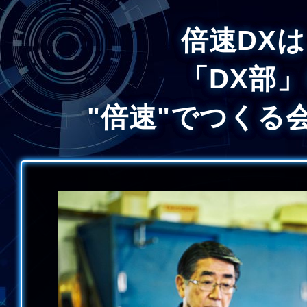
倍速DX
「DX部
"倍速"でつくる