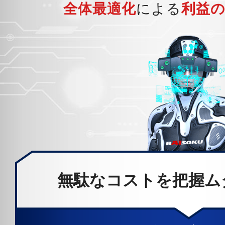
全体最適化
による
利益の
無駄なコストを把握
ム