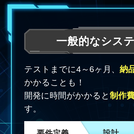
一般的なシス
テストまでに4～6ヶ月、
納
かかることも！
開発に時間がかかると
制作
す。
要件定義
設計