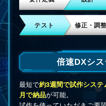
テスト
修正・調
倍速DXシ
最短で
約3週間で試作システ
月で納品
が可能。
試作を使っていただきご要