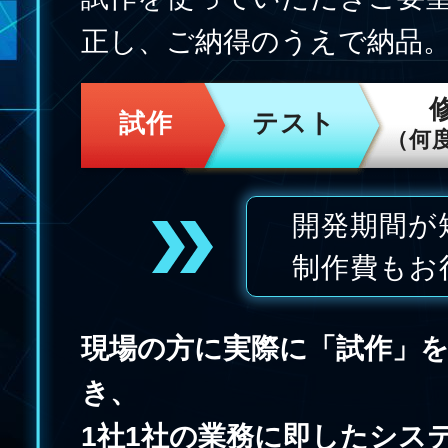
正し、ご納得のうえで納品
試作
テスト
（何
開発期間が
制作費もお
現場の方に実際に「試作」
き、
1社1社の業務に即したシス