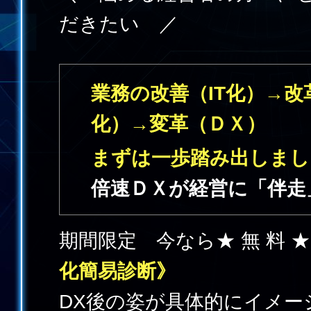
だきたい ／
業務の改善（IT化）→
化）→変革（ＤＸ）
まずは一歩踏み出しまし
倍速ＤＸが経営に「伴走
期間限定 今なら★ 無 料 ★
化簡易診断》
DX後の姿が具体的にイメー