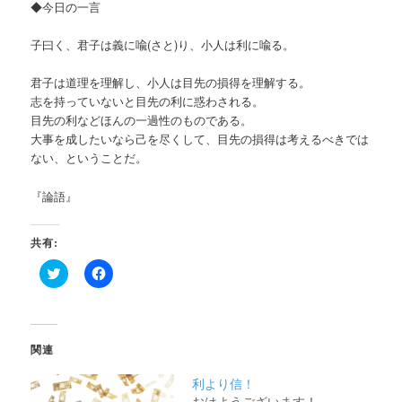
◆今日の一言
子曰く、君子は義に喩(さと)り、小人は利に喩る。
君子は道理を理解し、小人は目先の損得を理解する。
志を持っていないと目先の利に惑わされる。
目先の利などほんの一過性のものである。
大事を成したいなら己を尽くして、目先の損得は考えるべきでは
ない、ということだ。
『論語』
共有:
ク
Facebook
リ
で
ッ
共
ク
有
し
す
て
る
Twitter
に
関連
で
は
共
ク
有
リ
利より信！
(新
ッ
し
ク
おはようございます！