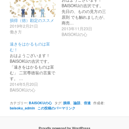
い
し
BAISOKUの吉沢です。
ウ
て
ィ
く
先日の、ものの見方の三
ン
だ
原則 でも触れましたが、
ド
さ
損得（徳）勘定のススメ
ウ
い
商売…
で
(新
2019年2月21日
2013年11月23日
開
し
働き方
き
い
BAISOKUの心
ま
ウ
す)
ィ
遠きをはかるものは富
ン
ド
む！
ウ
おはようございます！
で
開
BAISOKUの吉沢です。
き
「遠きをはかるものは富
ま
す)
む」 二宮尊徳翁の言葉で
す。 …
2014年5月20日
BAISOKUの心
カテゴリー:
BAISOKUの心
タグ:
損得
、
論語
、
倍速
作成者:
baisoku_admin
この投稿のパーマリンク
Proudly powered by WordPress