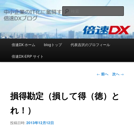
メ
日本の中小企業のIT化推進に邁進する[倍速DX]ブログ
イ
検
ン
索
コ
[倍速DX]デジタルソリューションブ
ン
ログ
テ
ン
メ
倍速DX ホーム
blogトップ
代表吉沢のプロフィール
ツ
イ
へ
ン
倍速DX-ERP サイト
移
メ
動
ニ
ュ
投
←
前へ
次へ
→
ー
稿
ナ
ビ
損得勘定（損して得（徳）と
ゲ
ー
れ！）
シ
ョ
投稿日時:
2013年12月12日
ン