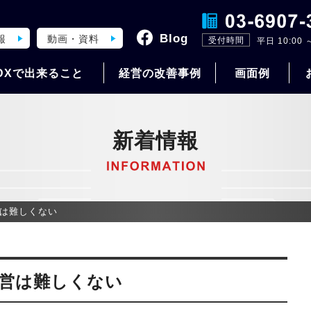
Blog
報
動画・資料
受付時間
平日 10:00 ～
DXで出来ること
経営の改善事例
画面例
新着情報
は難しくない
営は難しくない