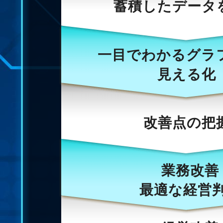
蓄積した
データ
一目でわかる
グラ
見える化
改善点の
把
業務改善
最適な経営