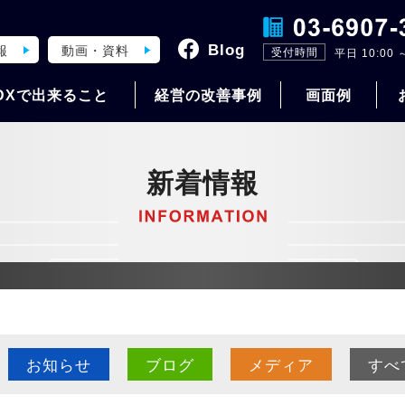
Blog
報
動画・資料
受付時間
平日 10:00 ～
DXで出来ること
経営の改善事例
画面例
新着情報
お知らせ
ブログ
メディア
すべ