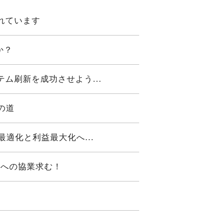
されています
か？
ム刷新を成功させよう...
の道
適化と利益最大化へ...
設への協業求む！