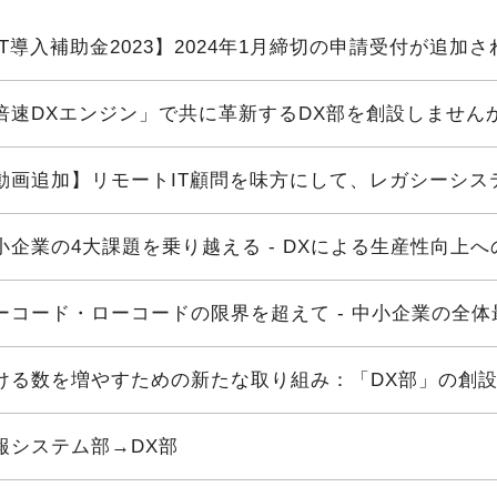
IT導入補助金2023】2024年1月締切の申請受付が追加
倍速DXエンジン」で共に革新するDX部を創設しません
動画追加】リモートIT顧問を味方にして、レガシーシステ
小企業の4大課題を乗り越える - DXによる生産性向上へ
ーコード・ローコードの限界を超えて - 中小企業の全体最
ける数を増やすための新たな取り組み：「DX部」の創
報システム部→DX部