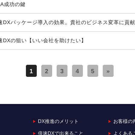
&A成功の鍵
速DXパッケージ導入の効果。貴社のビジネス変革に貢
速DXの狙い【いい会社を助けたい】
1
2
3
4
5
»
DX推進のメリット
お客様の
倍速DXで出来ること
よくある