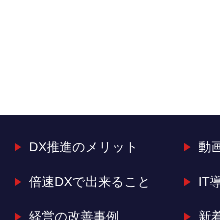
DX推進のメリット
動
倍速DXで出来ること
IT
経営の改善事例
新