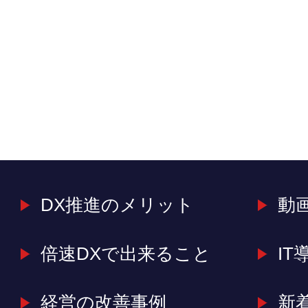
DX推進のメリット
動
倍速DXで出来ること
IT
経営の改善事例
新