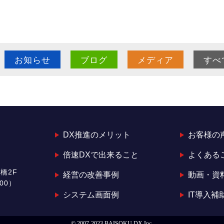
お知らせ
ブログ
メディア
すべ
DX推進のメリット
お客様の
倍速DXで出来ること
よくある
橋2F
経営の改善事例
動画・資
:00）
システム画面例
IT導入補
© 2007-2023 BAISOKU DX Inc.