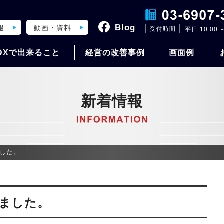
Blog
報
動画・資料
受付時間
平日 10:00 ～
DXで出来ること
経営の改善事例
画面例
新着情報
した。
ました。