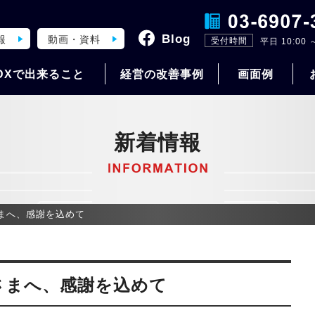
Blog
報
動画・資料
受付時間
平日 10:00 ～
DXで出来ること
経営の改善事例
画面例
新着情報
さまへ、感謝を込めて
皆さまへ、感謝を込めて