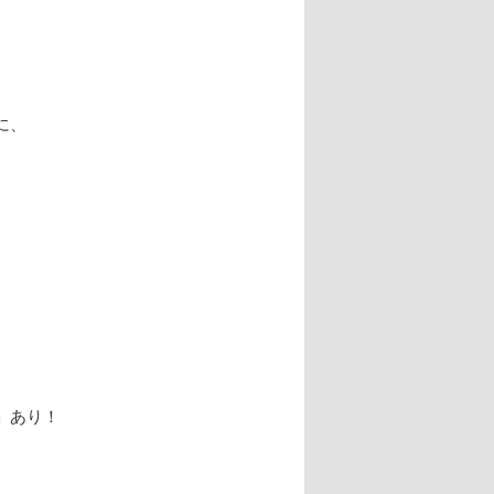
に、
」あり！