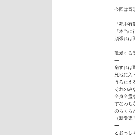
今回は冒
「死中有
「本当に
頑張れば
敬愛する
—
窮すれば
死地に入
うろたえ
それのみ
全身全霊
すなわち
のらくら
（新憂樂
—
とおっし