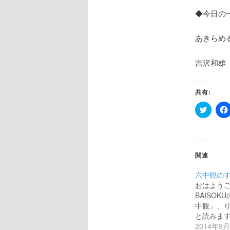
◆今日の
あきらめ
吉沢和雄
共有:
ク
リ
ッ
ク
し
て
Twitter
関連
で
共
有
六中観の
(新
し
おはよう
い
BAISOK
ウ
ィ
中観」、
ン
と読みます
ド
ウ
2014年9
で