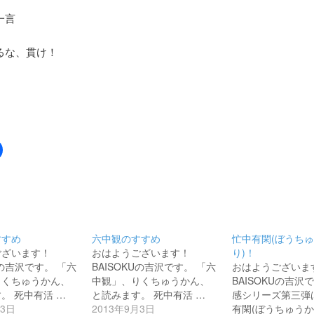
一言
るな、貫け！
Facebook
で
共
有
す
る
に
は
ク
リ
すすめ
六中観のすすめ
忙中有閑(ぼうち
ッ
ク
ございます！
おはようございます！
り)！
し
Uの吉沢です。 「六
BAISOKUの吉沢です。 「六
おはようございま
て
く
りくちゅうかん、
中観」、りくちゅうかん、
BAISOKUの吉沢
だ
。 死中有活 …
さ
と読みます。 死中有活 …
感シリーズ第三弾
い
月3日
2013年9月3日
有閑(ぼうちゅう
(新