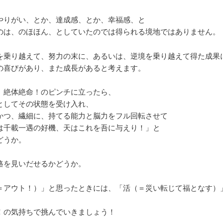
やりがい、とか、達成感、とか、幸福感、と
のは、のほほん、としていたのでは得られる境地ではありません。
を乗り越えて、努力の末に、あるいは、逆境を乗り越えて得た成果
の喜びがあり、また成長があると考えます。
、絶体絶命！のピンチに立ったら、
としてその状態を受け入れ、
かつ、繊細に、持てる能力と脳力をフル回転させて
は千載一遇の好機、天はこれを吾に与えり！」と
どうか。
路を見いだせるかどうか。
＝アウト！）」と思ったときには、「活（＝災い転じて福となす）
！の気持ちで挑んでいきましょう！