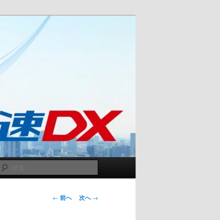
検
索
投
←
前へ
次へ
→
稿