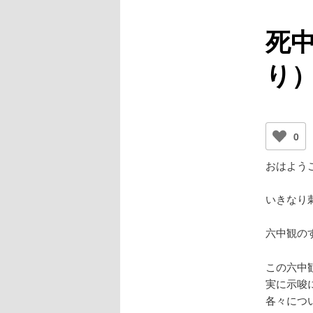
ュ
ー
死
り
0
おはようご
いきなり
六中観の
この六中
実に示唆
各々につ