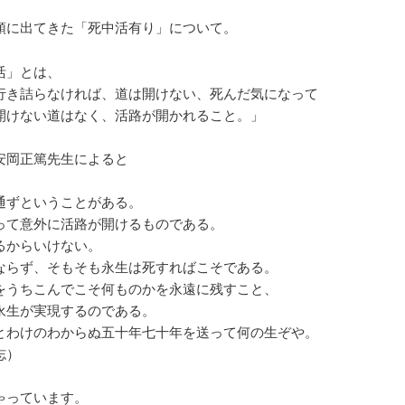
頭に出てきた「死中活有り」について。
活」とは、
行き詰らなければ、道は開けない、死んだ気になって
開けない道はなく、活路が開かれること。」
安岡正篤先生によると
通ずということがある。
って意外に活路が開けるものである。
るからいけない。
ならず、そもそも永生は死すればこそである。
をうちこんでこそ何ものかを永遠に残すこと、
永生が実現するのである。
とわけのわからぬ五十年七十年を送って何の生ぞや。
志）
ゃっています。