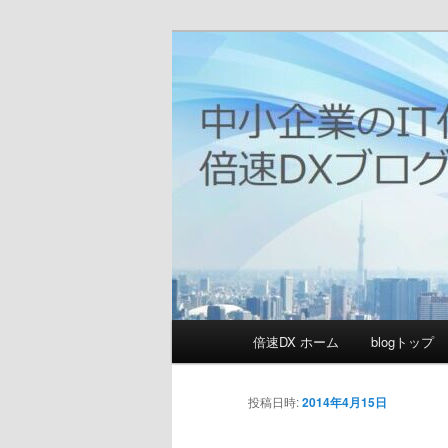
メ
日本の中小企業のIT化推進に邁進
イ
ン
[倍速DX]デ
コ
ン
テ
ン
ツ
へ
移
動
メ
倍速DX ホーム
blogトップ
イ
ン
メ
投稿日時:
2014年4月15日
ニ