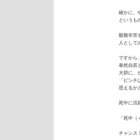
確かに、
というも
艱難辛苦
人として
ですから
泰然自若
大胆に、
「ピンチ
思えるか
死中に活
「死中（
チャンス