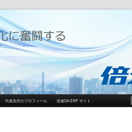
する[倍速DX]ブログ
ジタルソリューションブログ
代表吉沢のプロフィール
倍速DX-ERP サイト