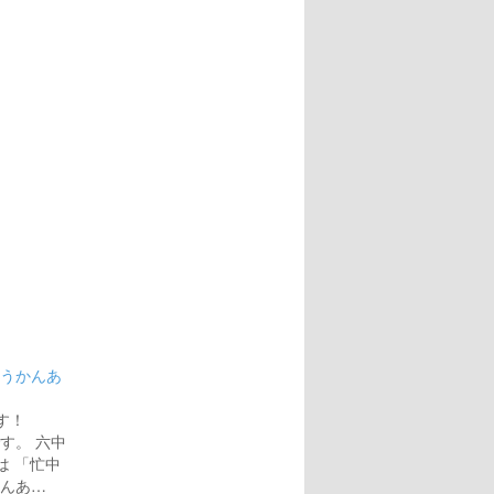
ゅうかんあ
す！
です。 六中
は 「忙中
かんあ…