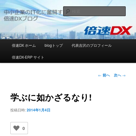
メ
日本の中小企業のIT化推進に邁進する[倍速DX]ブログ
イ
検
ン
索
コ
[倍速DX]デジタルソリューションブ
ン
ログ
テ
ン
メ
倍速DX ホーム
blogトップ
代表吉沢のプロフィール
ツ
イ
へ
ン
倍速DX-ERP サイト
移
メ
動
ニ
ュ
投
←
前へ
次へ
→
ー
稿
ナ
ビ
学ぶに如かざるなり!
ゲ
ー
投稿日時:
2014年1月4日
シ
ョ
ン
0