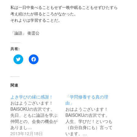
私は一日中食べることもせず一晩中眠ることもせずひたすら
考え続けたが得るところがなかった。
それよりは学習することだ。
「論語」 衛霊公
共有:
ク
Facebook
リ
で
ッ
共
ク
有
し
す
て
る
Twitter
に
関連
で
は
共
ク
有
リ
よき学びの縁に感謝！
「学問修養する真の理
(新
ッ
し
ク
おはようございます！
由」
い
し
BAISOKUの吉沢です。
おはようございます！
ウ
て
ィ
く
先日、ともに論語を学ぶ
BAISOKUの吉沢です。
ン
だ
仲間との、会食の機会が
人生、学びだ！といつも
ド
さ
ウ
い
ありまし…
（自分自身にも）言って
で
(新
2013年12月18日
います。…
開
し